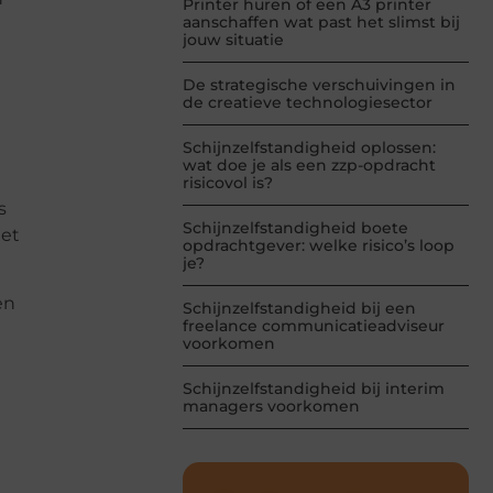
Printer huren of een A3 printer
aanschaffen wat past het slimst bij
jouw situatie
De strategische verschuivingen in
de creatieve technologiesector
Schijnzelfstandigheid oplossen:
wat doe je als een zzp-opdracht
risicovol is?
s
Schijnzelfstandigheid boete
met
opdrachtgever: welke risico’s loop
je?
en
Schijnzelfstandigheid bij een
freelance communicatieadviseur
voorkomen
Schijnzelfstandigheid bij interim
managers voorkomen