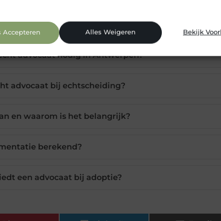
s Accepteren
Alles Weigeren
Bekijk Voo
echt advocaat nodig in Antwerpen?
cht advocaat bij echtscheiding?
an en waarom is het belangrijk?
imentatie berekend?
edt een advocaat bij adoptie?