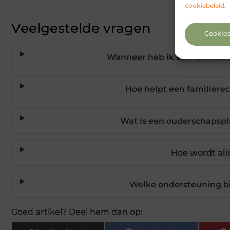
cookiebeleid
.
Veelgestelde vragen
Cookie
Wanneer heb ik een familier
Hoe helpt een familiere
Wat is een ouderschapspl
Hoe wordt al
Welke ondersteuning bi
Goed artikel? Deel hem dan op: