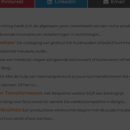
Pinterest
LinkedIn
Email
ichting heeft zich de afgelopen jaren ontwikkeld van een niche prod
durende innovaties en verbeteringen in technologie,...
beheer
De uitdaging van grofvuil Elk huishouden of bedrijf komt h
fgedankte meubels, oude...
 ook een heleboel vragen aangaande ballonvaart of ballonvaren of he
 Blog...
zo
Met de hulp van Vakmangids kunt je jouw tuin transformeren tot
eizoen. Of het nu...
 en Transfernieuws
Het Belgische voetbal blijft een belangrijk
ding voor fans overal ter wereld. De voetbalcompetitie in België,...
erkruimte
Een productieve werkruimte begint met de juiste meube
t huis werkt of een kantoor...