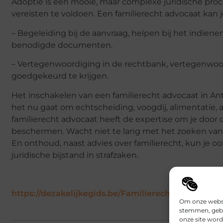
Adoptie is een mooie, maar complexe juridische proce
vereisten te voldoen. Een familierecht advocaat kan 
– Begeleiding bij de aanvraag, helpen bij het indie
benodigde documenten.
– Vertegenwoordiging in de rechtbank, vertegenwoor
goedgekeurd te krijgen.
Het inschakelen van een familierecht advocaat in Ant
het nu gaat om echtscheiding, voogdij, alimentatie,
familierecht advocaat heeft de expertise om je door
beschermen. Wacht niet te lang met het zoeken van ju
En onthoud, naast advies over familierecht, kun je ook
juridische bijstand in strafzaken.
https://dezakelijkegids.be/Familierecht-advocaat-
Om onze websit
stemmen, gebr
onze site word