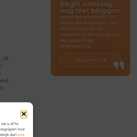
Begin vandaag
nog met bloggen
Heb je iets te vertellen? Wij
bieden jou het podium. Start
met schrijven, laat je
inspireren en bouw mee aan
een gevarieerde
blogomgeving.
. Of
Registreer nu
n
e
omt.
or
op u af te
begrijpen hoe
Bekijk dan
ons