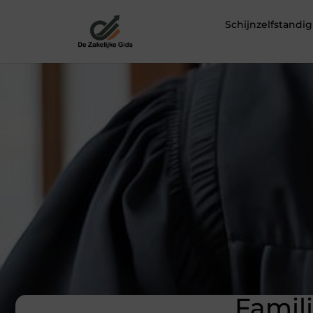
Schijnzelfstand
Famil