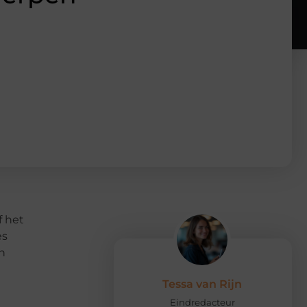
f het
es
n
Tessa van Rijn
Eindredacteur