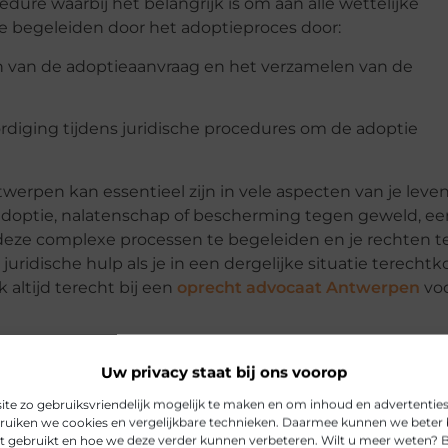
dure waarbij het belangrijk is om aan alle wettelijke
je begeleiden door het adoptieproces door:
nen van de adoptieaanvraag en het verzamelen van de
diging tijdens juridische procedures om de adoptie
werpen kan essentieel zijn in vele aspecten van je leven
 adoptie, nalatenschap of bescherming tegen geweld, ee
 deze complexe processen te begeleiden en je rechten t
ridische hulp als je in een dergelijke situatie terechtk
 altijd terecht bij een
oprecht advocaat Antwerpen
vo
Uw privacy staat bij ons voorop
in-Antwerpen/
e zo gebruiksvriendelijk mogelijk te maken en om inhoud en advertenties 
uiken we cookies en vergelijkbare technieken. Daarmee kunnen we beter 
t gebruikt en hoe we deze verder kunnen verbeteren. Wilt u meer weten? 