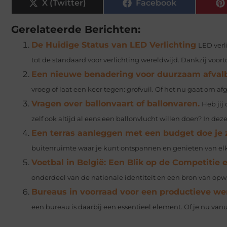
X (Twitter)
Facebook
Gerelateerde Berichten:
De Huidige Status van LED Verlichting
LED verl
tot de standaard voor verlichting wereldwijd. Dankzij voort
Een nieuwe benadering voor duurzaam afval
vroeg of laat een keer tegen: grofvuil. Of het nu gaat om a
Vragen over ballonvaart of ballonvaren.
Heb jij
zelf ook altijd al eens een ballonvlucht willen doen? In deze
Een terras aanleggen met een budget doe je 
buitenruimte waar je kunt ontspannen en genieten van elk s
Voetbal in België: Een Blik op de Competitie
onderdeel van de nationale identiteit en een bron van opwin
Bureaus in voorraad voor een productieve w
een bureau is daarbij een essentieel element. Of je nu vanui