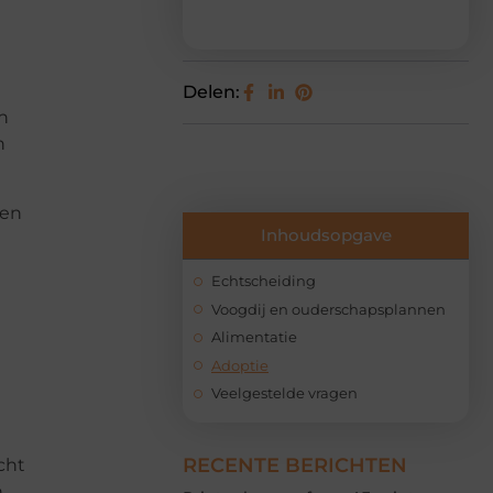
Delen:
n
h
ren
Inhoudsopgave
Echtscheiding
Voogdij en ouderschapsplannen
Alimentatie
Adoptie
Veelgestelde vragen
RECENTE BERICHTEN
cht
n