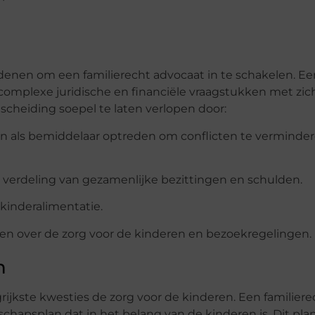
enen om een familierecht advocaat in te schakelen. Ee
complexe juridische en financiële vraagstukken met zic
scheiding soepel te laten verlopen door:
an als bemiddelaar optreden om conflicten te verminde
verdeling van gezamenlijke bezittingen en schulden.
kinderalimentatie.
ken over de zorg voor de kinderen en bezoekregelingen.
n
rijkste kwesties de zorg voor de kinderen. Een familiere
chapsplan dat in het belang van de kinderen is. Dit pla