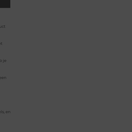
uct
et
b je
 een
ls, en