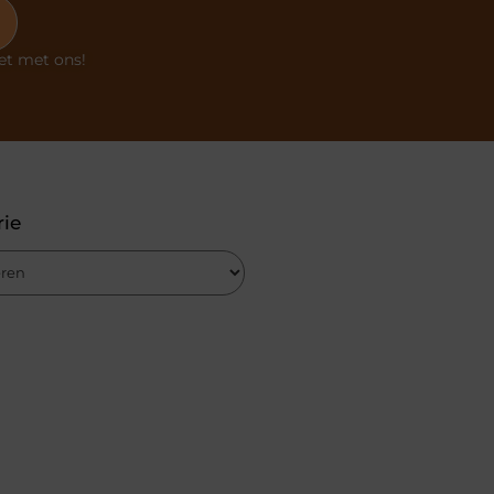
et met ons!
rie