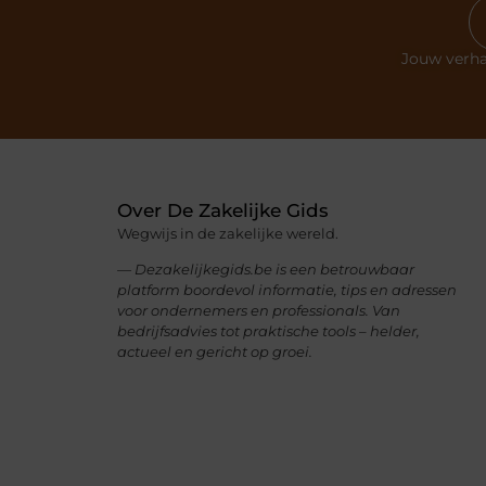
Jouw verha
Over De Zakelijke Gids
Wegwijs in de zakelijke wereld.
— Dezakelijkegids.be is een betrouwbaar
platform boordevol informatie, tips en adressen
voor ondernemers en professionals. Van
bedrijfsadvies tot praktische tools – helder,
actueel en gericht op groei.