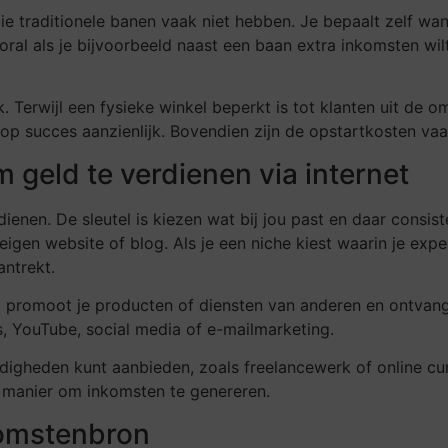
t die traditionele banen vaak niet hebben. Je bepaalt zelf wa
ral als je bijvoorbeeld naast een baan extra inkomsten wilt
 Terwijl een fysieke winkel beperkt is tot klanten uit de o
 op succes aanzienlijk. Bovendien zijn de opstartkosten vaa
 geld te verdienen via internet
rdienen. De sleutel is kiezen wat bij jou past en daar cons
gen website of blog. Als je een niche kiest waarin je exper
ntrekt.
rbij promoot je producten of diensten van anderen en ontva
gs, YouTube, social media of e-mailmarketing.
rdigheden kunt aanbieden, zoals freelancewerk of online cu
e manier om inkomsten te genereren.
komstenbron