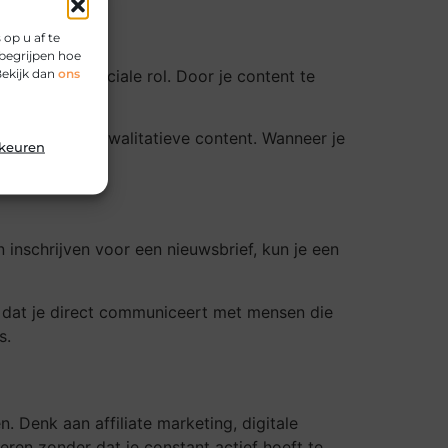
op u af te
begrijpen hoe
Bekijk dan
ons
ierin een cruciale rol. Door je content te
ekopdrachten.
aadtijden en kwalitatieve content. Wanneer je
rkeuren
 inschrijven voor een nieuwsbrief, kun je een
s dat je direct communiceert met mensen die
s.
 Denk aan affiliate marketing, digitale
en zonder dat je constant actief hoeft te