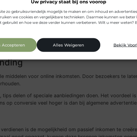
Uw privacy staat bij ons voorop
rkeer
e zo gebruiksvriendelijk mogelijk te maken en om inhoud en advertenties 
uiken we cookies en vergelijkbare technieken. Daarmee kunnen we beter 
t gebruikt en hoe we deze verder kunnen verbeteren. Wilt u meer weten? 
e bezoekers nodig. Zoekmachine-optimalisatie (SEO) speelt h
e de kans dat mensen jouw website vinden bij relevante zo
iste zoekwoorden, een logische website-structuur, snelle l
s Accepteren
Alles Weigeren
Bekijk Voo
aan dat geïnteresseerd is in jouw content of producten.
inding
le middelen voor online inkomsten. Door bezoekers te laten
erhouden.
 tips delen of speciale aanbiedingen doen. Het voordeel i
s op conversie veel hoger is dan bij algemene advertentie
verdienen is de mogelijkheid om passief inkomen te creëren.
nmaal goed opgezet, kunnen deze bronnen inkomsten generer