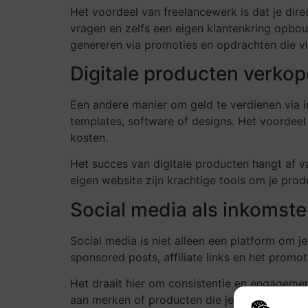
Het voordeel van freelancewerk is dat je dire
vragen en zelfs een eigen klantenkring opbo
genereren via promoties en opdrachten die vi
Digitale producten verko
Een andere manier om geld te verdienen via in
templates, software of designs. Het voordeel
kosten.
Het succes van digitale producten hangt af v
eigen website zijn krachtige tools om je pro
Social media als inkomst
Social media is niet alleen een platform om j
sponsored posts, affiliate links en het promo
Het draait hier om consistentie en engagemen
aan merken of producten die je promoot. Ook h