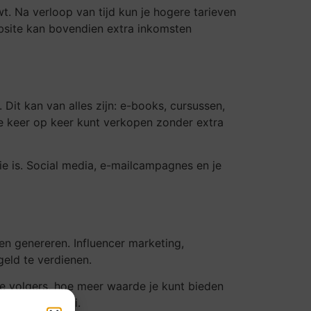
t. Na verloop van tijd kun je hogere tarieven
bsite kan bovendien extra inkomsten
Dit kan van alles zijn: e-books, cursussen,
ze keer op keer kunt verkopen zonder extra
ie is. Social media, e-mailcampagnes en je
ten genereren. Influencer marketing,
geld te verdienen.
je volgers, hoe meer waarde je kunt bieden
an snelle groei.