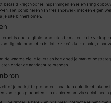
ct betaald krijgt voor je inspanningen en je ervaring opbouw
uwen. Het combineren van freelancewerk met een eigen we
a je site binnenkomen.
pen
ternet is door digitale producten te maken en te verkopen. 
 van digitale producten is dat je ze één keer maakt, maar 
an de waarde die je levert en hoe goed je marketingstrateg
ducten onder de aandacht te brengen.
enbron
ezelf of je bedrijf te promoten, maar kan ook direct inkoms
ten van eigen producten zijn manieren om via social media 
t. Hoe groter je bereik en hoe meer interactie je hebt met 
ier geldt: kwaliteit en betrouwbaarheid zijn belangrijker d