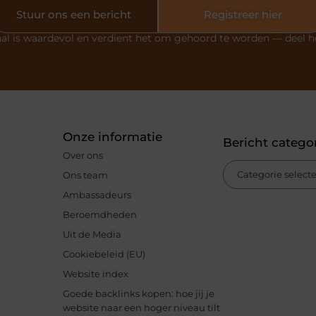
Stuur ons een bericht
Registreer hier
al is waardevol en verdient het om gehoord te worden — deel h
Onze informatie
Bericht catego
Over ons
Ons team
Ambassadeurs
Beroemdheden
Uit de Media
Cookiebeleid (EU)
Website index
Goede backlinks kopen: hoe jij je
website naar een hoger niveau tilt