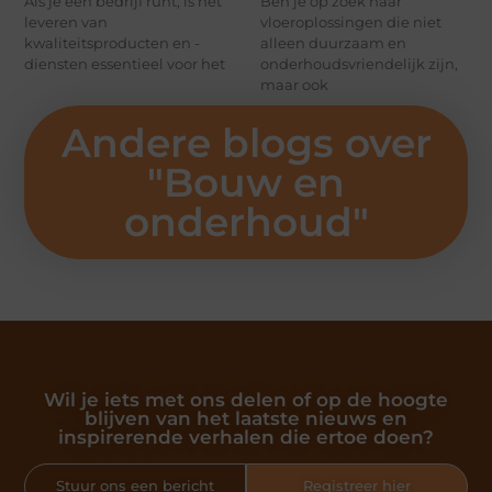
Als je een bedrijf runt, is het
Ben je op zoek naar
leveren van
vloeroplossingen die niet
kwaliteitsproducten en -
alleen duurzaam en
diensten essentieel voor het
onderhoudsvriendelijk zijn,
maar ook
Andere blogs over
"
Bouw en
onderhoud
"
Wil je iets met ons delen of op de hoogte
blijven van het laatste nieuws en
inspirerende verhalen die ertoe doen?
Stuur ons een bericht
Registreer hier