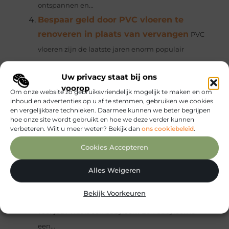
ontspannen en...
Bespaar geld door PVC vloeren te
renoveren in plaats van vervangen
PVC
vloeren zijn de laatste jaren enorm populair
geworden vanwege hun duurzaamheid en stijlvolle
Uw privacy staat bij ons
uitstraling. Ze zijn een geweldige keuze voor zowel
voorop
Om onze website zo gebruiksvriendelijk mogelijk te maken en om
huishoudens als commerciële...
inhoud en advertenties op u af te stemmen, gebruiken we cookies
Als ondernemer moet je op de centen
en vergelijkbare technieken. Daarmee kunnen we beter begrijpen
hoe onze site wordt gebruikt en hoe we deze verder kunnen
letten!
Een klant is pas een klant als deze, na
verbeteren. Wilt u meer weten? Bekijk dan
ons cookiebeleid
.
afname van jouw dienst of product, ook nog betaalt.
Cookies Accepteren
En dat is soms nog wel eens...
De beste babyfoon voor de bezorgde
Alles Weigeren
mama
Babyfoons zijn perfect voor gemoedsrust
Bekijk Voorkeuren
terwijl jouw baby slaapt. Maar welke stijl is het beste
voor jou? Wat is een babyfoon? Een babyfoon is
een...