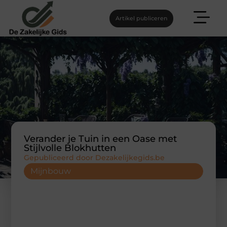
Artikel publiceren
Verander je Tuin in een Oase met
Stijlvolle Blokhutten
Gepubliceerd door Dezakelijkegids.be
Mijnbouw