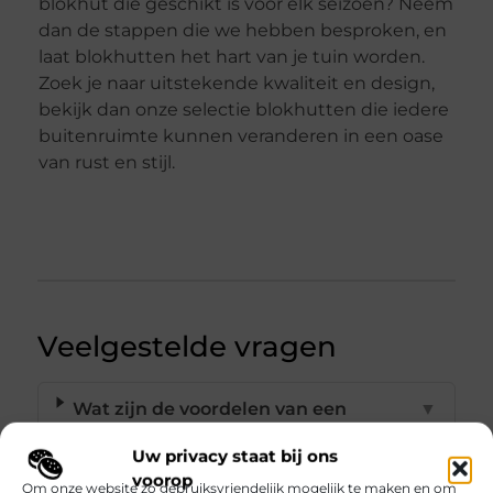
blokhut die geschikt is voor elk seizoen? Neem
dan de stappen die we hebben besproken, en
laat blokhutten het hart van je tuin worden.
Zoek je naar uitstekende kwaliteit en design,
bekijk dan onze selectie blokhutten die iedere
buitenruimte kunnen veranderen in een oase
van rust en stijl.
Veelgestelde vragen
Wat zijn de voordelen van een
▼
blokhut in je tuin?
Uw privacy staat bij ons
voorop
Om onze website zo gebruiksvriendelijk mogelijk te maken en om