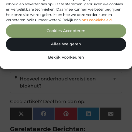
Kan ik een blokhut het hele jaar door
▼
inhoud en advertenties op u af te stemmen, gebruiken we cookies
en vergelijkbare technieken. Daarmee kunnen we beter begrijpen
gebruiken?
hoe onze site wordt gebruikt en hoe we deze verder kunnen
verbeteren. Wilt u meer weten? Bekijk dan
ons cookiebeleid
.
Welke locatie is ideaal voor een
▼
Cookies Accepteren
blokhut?
Alles Weigeren
Heb ik toestemming nodig voor het
▼
Bekijk Voorkeuren
plaatsen van een blokhut?
Hoeveel onderhoud vereist een
▼
blokhut?
Goed artikel? Deel hem dan op:
X
Facebook
Pinterest
LinkedIn
Email
(Twitter)
Gerelateerde Berichten: