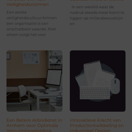
Veiligheidsnormen
In een wereld waar de
Een sterke
nadruk steeds meer komt te
veiligheidscultuur binnen
liggen op milieubewustzijn
een organisatie is van
en
onschatbare waarde. Niet
alleen zorgt het voor
Een Betere Arbodienst in
Innovatieve Kracht van
Arnhem voor Optimale
Productontwikkeling en
Verzuimbegeleiding
Industrieel Design