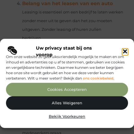
Belang van het leasen van een auto
Leasing is essentieel om een ​​bedrijf te laten werken
zonder meer uit te geven dan het zou moeten
uitgeven. Zonder leasing of huren zullen
bedrijven...
Google ADS uitbesteden? Ontvang
Uw privacy staat bij ons
voorop
gratis en vrijblijvend een offerte!
Google
Om onze website zo gebruiksvriendelijk mogelijk te maken en om
inhoud en advertenties op u af te stemmen, gebruiken we cookies
ADS uitbesteden? Ontvang gratis en vrijblijvend
en vergelijkbare technieken. Daarmee kunnen we beter begrijpen
een offerte! Het is als website belangrijk om verder
hoe onze site wordt gebruikt en hoe we deze verder kunnen
verbeteren. Wilt u meer weten? Bekijk dan
ons cookiebeleid
.
te blijven groeien. Door verder te blijven groeien,
Cookies Accepteren
zorg...
Geld besparen als bedrijf: dit zijn de
Alles Weigeren
mogelijkheden
In deze tijd waarin alles
duurder wordt, is het ook voor bedrijven soms hoog
Bekijk Voorkeuren
nodig om te gaan besparen. Misschien wilt u uw
medewerkers graag...