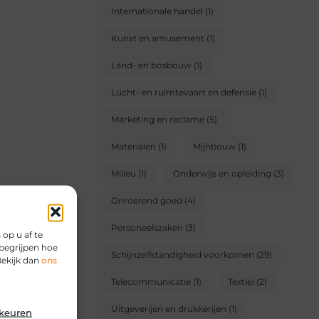
Internationale handel
(1)
Kunst en amusement
(1)
Land- en bosbouw
(1)
Lucht- en ruimtevaart en defensie
(1)
Marketing en reclame
(5)
Materialen
(1)
Mijnbouw
(1)
Milieu
(1)
Onderwijs en opleiding
(3)
Onroerend goed
(4)
Personeelszaken
(3)
op u af te
begrijpen hoe
Schijnzelfstandigheid voorkomen
(29)
Bekijk dan
ons
Telecommunicatie
(1)
Textiel
(2)
Uitgeverijen en drukkerijen
(1)
rkeuren