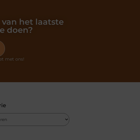
 van het laatste
oe doen?
et met ons!
rie