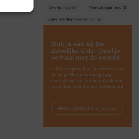
Verenigingen
(1)
Werkgelegenheid
(1)
Zakelijke dienstverlening
(14)
Sluit je aan bij De
Zakelijke Gids - Deel je
verhaal met de wereld
Heb je vragen of wil je meteen aan
de slag? Neem vandaag nog
contact met ons op en ontdek wat
onze blog voor jou kan betekenen!
Neem contact met ons op