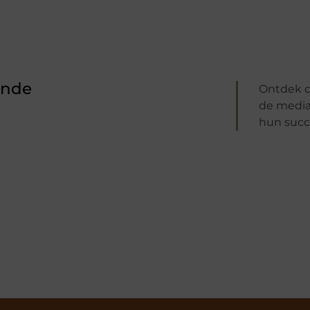
ende
Ontdek d
de media 
hun succ