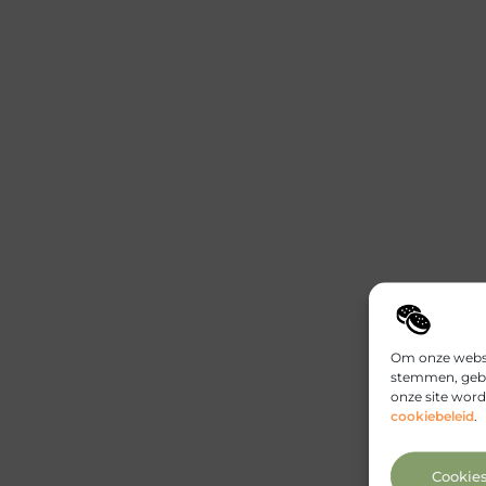
Om onze websit
stemmen, gebr
onze site word
cookiebeleid
.
Cookie