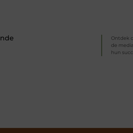
ende
Ontdek d
de media 
hun succ