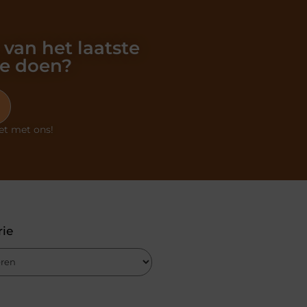
 van het laatste
oe doen?
et met ons!
rie