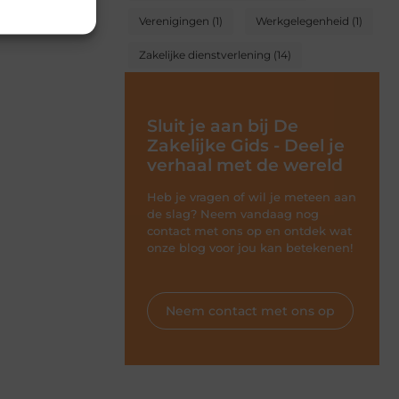
Verenigingen
(1)
Werkgelegenheid
(1)
Zakelijke dienstverlening
(14)
Sluit je aan bij De
Zakelijke Gids - Deel je
verhaal met de wereld
Heb je vragen of wil je meteen aan
de slag? Neem vandaag nog
contact met ons op en ontdek wat
onze blog voor jou kan betekenen!
Neem contact met ons op