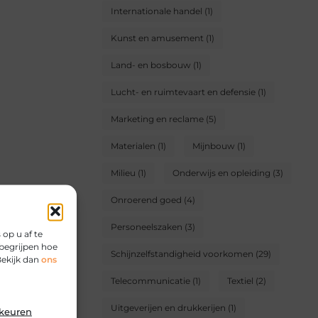
Internationale handel
(1)
Kunst en amusement
(1)
Land- en bosbouw
(1)
Lucht- en ruimtevaart en defensie
(1)
Marketing en reclame
(5)
Materialen
(1)
Mijnbouw
(1)
Milieu
(1)
Onderwijs en opleiding
(3)
Onroerend goed
(4)
Personeelszaken
(3)
op u af te
begrijpen hoe
Schijnzelfstandigheid voorkomen
(29)
Bekijk dan
ons
Telecommunicatie
(1)
Textiel
(2)
Uitgeverijen en drukkerijen
(1)
rkeuren