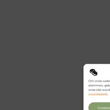
Om onze websit
stemmen, gebr
onze site word
cookiebeleid
.
Cookie