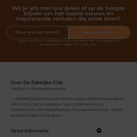
Wil je iets met ons delen of op de hoogte
blijven van het laatste nieuws en
inspirerende verhalen die ertoe doen?
Stuur ons een bericht
Registreer hier
Jouw verhaal is waardevol en verdient het om gehoord
te worden — deel het met ons!
Over De Zakelijke Gids
Wegwijs in de zakelijke wereld.
— Dezakelijkegids.be is een betrouwbaar platform boordevol
informatie, tips en adressen voor ondernemers en
professionals. Van bedrijfsadvies tot praktische tools – helder,
actueel en gericht op groei.
Onze informatie