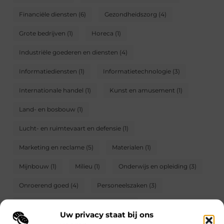
Financiële diensten
(6)
Gezondheidszorg
(4)
Grote bedrijven
(1)
Horeca
(1)
Industriële goederen en diensten
(4)
Informatiediensten
(1)
Informatietechnologie
(3)
Internationale handel
(1)
Kunst en amusement
(1)
Land- en bosbouw
(1)
Lucht- en ruimtevaart en defensie
(1)
Marketing en reclame
(5)
Materialen
(1)
Mijnbouw
(1)
Milieu
(1)
Onderwijs en opleiding
(3)
Onroerend goed
(4)
Personeelszaken
(3)
Schijnzelfstandigheid voorkomen
(29)
Uw privacy staat bij ons
Telecommunicatie
(1)
Textiel
(2)