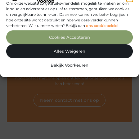
voorop
Om onze website zo gebruiksvriendelijk mogelijk te maken en om
inhoud en advertenties op u af te stemmen, gebruiken we cookies
Uitgeverijen en drukkerijen
(1)
Verenigingen
(1)
en vergelijkbare technieken. Daarmee kunnen we beter begrijpen
hoe onze site wordt gebruikt en hoe we deze verder kunnen
Werkgelegenheid
(1)
Zakelijke dienstverlening
(14)
verbeteren. Wilt u meer weten? Bekijk dan
ons cookiebeleid
.
Cookies Accepteren
Alles Weigeren
Sluit je aan bij De Zakelijke Gids - Deel je
verhaal met de wereld
Bekijk Voorkeuren
Heb je vragen of wil je meteen aan de slag? Neem vandaag
nog contact met ons op en ontdek wat onze blog voor jou
kan betekenen!
Neem contact met ons op